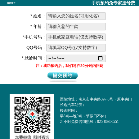
手机预约免专家挂号费
自助挂号
* 姓名：
* 年龄：
*手机号码：
QQ号码：
* 就诊时间：
注：成功预约后，我们将在20分钟内回访
医院地址：南京市中央路397-3号（原中央门
长途汽车站旁）
接诊时间：
早8点—晚9点（节假日不休）
24小时免费咨询热线：025-86896551