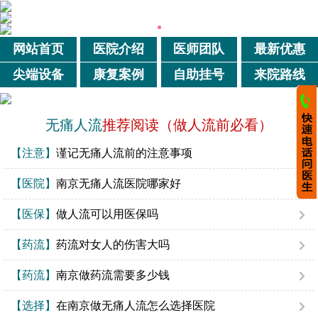
网站首页
医院介绍
医师团队
最新优惠
尖端设备
康复案例
自助挂号
来院路线
无痛人流
推荐阅读（做人流前必看）
【注意】
谨记无痛人流前的注意事项
【医院】
南京无痛人流医院哪家好
【医保】
做人流可以用医保吗
【药流】
药流对女人的伤害大吗
【药流】
南京做药流需要多少钱
【选择】
在南京做无痛人流怎么选择医院