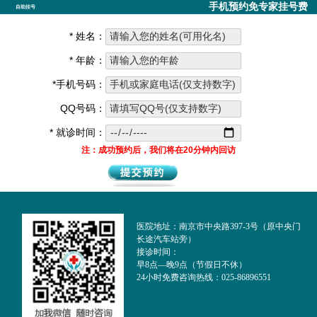
手机预约免专家挂号费
自助挂号
* 姓名：
* 年龄：
*手机号码：
QQ号码：
* 就诊时间：
注：成功预约后，我们将在20分钟内回访
医院地址：南京市中央路397-3号（原中央门
长途汽车站旁）
接诊时间：
早8点—晚9点（节假日不休）
24小时免费咨询热线：025-86896551