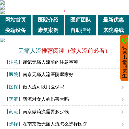
网站首页
医院介绍
医师团队
最新优惠
尖端设备
康复案例
自助挂号
来院路线
无痛人流
推荐阅读（做人流前必看）
【注意】
谨记无痛人流前的注意事项
【医院】
南京无痛人流医院哪家好
【医保】
做人流可以用医保吗
【药流】
药流对女人的伤害大吗
【药流】
南京做药流需要多少钱
【选择】
在南京做无痛人流怎么选择医院