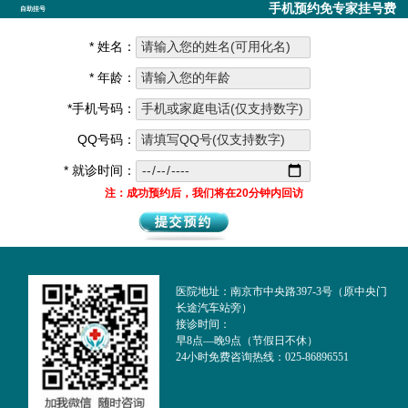
手机预约免专家挂号费
自助挂号
* 姓名：
* 年龄：
*手机号码：
QQ号码：
* 就诊时间：
注：成功预约后，我们将在20分钟内回访
医院地址：南京市中央路397-3号（原中央门
长途汽车站旁）
接诊时间：
早8点—晚9点（节假日不休）
24小时免费咨询热线：025-86896551