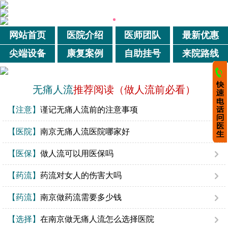
网站首页
医院介绍
医师团队
最新优惠
尖端设备
康复案例
自助挂号
来院路线
无痛人流
推荐阅读（做人流前必看）
【注意】
谨记无痛人流前的注意事项
【医院】
南京无痛人流医院哪家好
【医保】
做人流可以用医保吗
【药流】
药流对女人的伤害大吗
【药流】
南京做药流需要多少钱
【选择】
在南京做无痛人流怎么选择医院