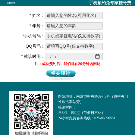
手机预约免专家挂号费
自助挂号
* 姓名：
* 年龄：
*手机号码：
QQ号码：
* 就诊时间：
注：成功预约后，我们将在20分钟内回访
医院地址：南京市中央路397-3号（原中央门
长途汽车站旁）
接诊时间：
早8点—晚9点（节假日不休）
24小时免费咨询热线：025-86896551