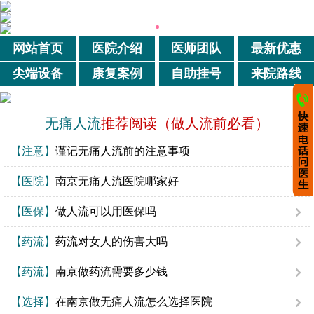
网站首页
医院介绍
医师团队
最新优惠
尖端设备
康复案例
自助挂号
来院路线
无痛人流
推荐阅读（做人流前必看）
【注意】
谨记无痛人流前的注意事项
【医院】
南京无痛人流医院哪家好
【医保】
做人流可以用医保吗
【药流】
药流对女人的伤害大吗
【药流】
南京做药流需要多少钱
【选择】
在南京做无痛人流怎么选择医院