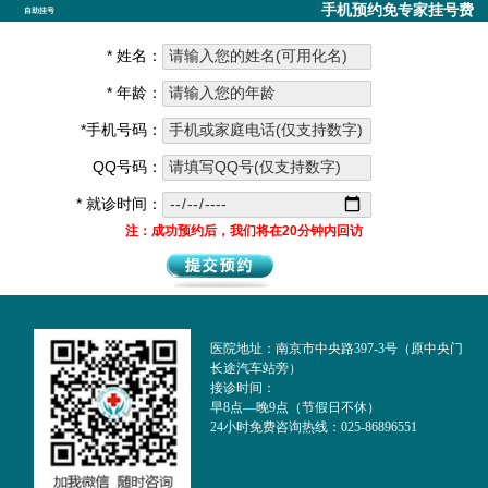
手机预约免专家挂号费
自助挂号
* 姓名：
* 年龄：
*手机号码：
QQ号码：
* 就诊时间：
注：成功预约后，我们将在20分钟内回访
医院地址：南京市中央路397-3号（原中央门
长途汽车站旁）
接诊时间：
早8点—晚9点（节假日不休）
24小时免费咨询热线：025-86896551