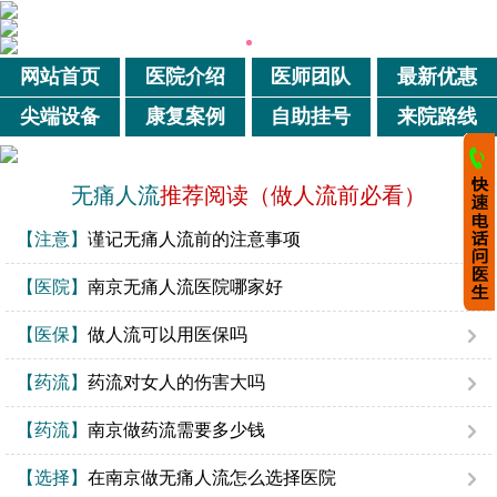
网站首页
医院介绍
医师团队
最新优惠
尖端设备
康复案例
自助挂号
来院路线
无痛人流
推荐阅读（做人流前必看）
【注意】
谨记无痛人流前的注意事项
【医院】
南京无痛人流医院哪家好
【医保】
做人流可以用医保吗
【药流】
药流对女人的伤害大吗
【药流】
南京做药流需要多少钱
【选择】
在南京做无痛人流怎么选择医院