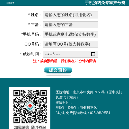
手机预约免专家挂号费
自助挂号
* 姓名：
* 年龄：
*手机号码：
QQ号码：
* 就诊时间：
注：成功预约后，我们将在20分钟内回访
医院地址：南京市中央路397-3号（原中央门
长途汽车站旁）
接诊时间：
早8点—晚9点（节假日不休）
24小时免费咨询热线：025-86896551