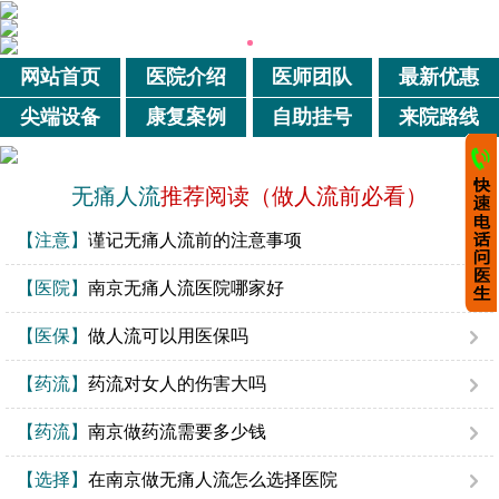
网站首页
医院介绍
医师团队
最新优惠
尖端设备
康复案例
自助挂号
来院路线
无痛人流
推荐阅读（做人流前必看）
【注意】
谨记无痛人流前的注意事项
【医院】
南京无痛人流医院哪家好
【医保】
做人流可以用医保吗
【药流】
药流对女人的伤害大吗
【药流】
南京做药流需要多少钱
【选择】
在南京做无痛人流怎么选择医院