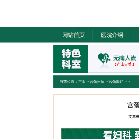
当前位置：
主页
>
宫颈疾病
>
宫颈糜烂
> >
宫
文章