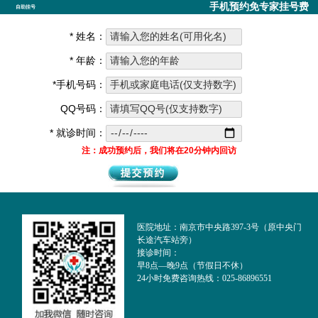
手机预约免专家挂号费
自助挂号
* 姓名：
* 年龄：
*手机号码：
QQ号码：
* 就诊时间：
注：成功预约后，我们将在20分钟内回访
医院地址：南京市中央路397-3号（原中央门
长途汽车站旁）
接诊时间：
早8点—晚9点（节假日不休）
24小时免费咨询热线：025-86896551