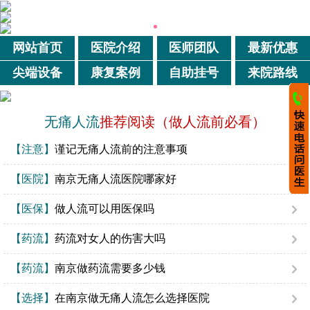
网站首页
医院介绍
医师团队
最新优惠
尖端设备
康复案例
自助挂号
来院路线
无痛人流
推荐阅读（做人流前必看）
【注意】
谨记无痛人流前的注意事项
【医院】
南京无痛人流医院哪家好
【医保】
做人流可以用医保吗
【药流】
药流对女人的伤害大吗
【药流】
南京做药流需要多少钱
【选择】
在南京做无痛人流怎么选择医院