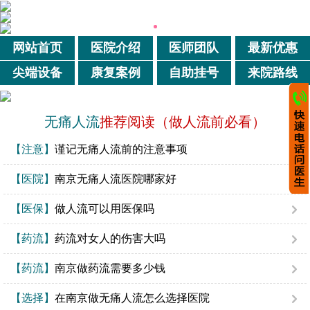
网站首页
医院介绍
医师团队
最新优惠
尖端设备
康复案例
自助挂号
来院路线
无痛人流
推荐阅读（做人流前必看）
【注意】
谨记无痛人流前的注意事项
【医院】
南京无痛人流医院哪家好
【医保】
做人流可以用医保吗
【药流】
药流对女人的伤害大吗
【药流】
南京做药流需要多少钱
【选择】
在南京做无痛人流怎么选择医院