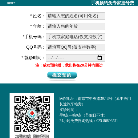
手机预约免专家挂号费
自助挂号
* 姓名：
* 年龄：
*手机号码：
QQ号码：
* 就诊时间：
注：成功预约后，我们将在20分钟内回访
医院地址：南京市中央路397-3号（原中央门
长途汽车站旁）
接诊时间：
早8点—晚9点（节假日不休）
24小时免费咨询热线：025-86896551