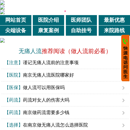
网站首页
医院介绍
医师团队
最新优惠
尖端设备
康复案例
自助挂号
来院路线
无痛人流
推荐阅读（做人流前必看）
【注意】
谨记无痛人流前的注意事项
【医院】
南京无痛人流医院哪家好
【医保】
做人流可以用医保吗
【药流】
药流对女人的伤害大吗
【药流】
南京做药流需要多少钱
【选择】
在南京做无痛人流怎么选择医院