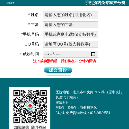
手机预约免专家挂号费
自助挂号
* 姓名：
* 年龄：
*手机号码：
QQ号码：
* 就诊时间：
注：成功预约后，我们将在20分钟内回访
医院地址：南京市中央路397-3号（原中央门
长途汽车站旁）
接诊时间：
早8点—晚9点（节假日不休）
24小时免费咨询热线：025-86896551