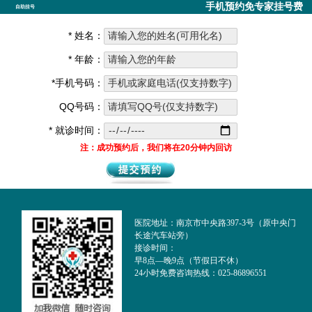
手机预约免专家挂号费
自助挂号
* 姓名：
* 年龄：
*手机号码：
QQ号码：
* 就诊时间：
注：成功预约后，我们将在20分钟内回访
医院地址：南京市中央路397-3号（原中央门
长途汽车站旁）
接诊时间：
早8点—晚9点（节假日不休）
24小时免费咨询热线：025-86896551