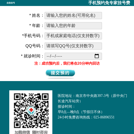
手机预约免专家挂号费
自助挂号
* 姓名：
* 年龄：
*手机号码：
QQ号码：
* 就诊时间：
注：成功预约后，我们将在20分钟内回访
医院地址：南京市中央路397-3号（原中央门
长途汽车站旁）
接诊时间：
早8点—晚9点（节假日不休）
24小时免费咨询热线：025-86896551