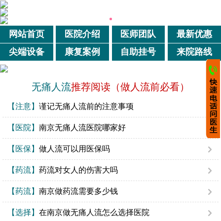
网站首页
医院介绍
医师团队
最新优惠
尖端设备
康复案例
自助挂号
来院路线
无痛人流
推荐阅读（做人流前必看）
【注意】
谨记无痛人流前的注意事项
【医院】
南京无痛人流医院哪家好
【医保】
做人流可以用医保吗
【药流】
药流对女人的伤害大吗
【药流】
南京做药流需要多少钱
【选择】
在南京做无痛人流怎么选择医院