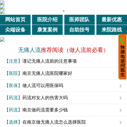
网站首页
医院介绍
医师团队
最新优惠
尖端设备
康复案例
自助挂号
来院路线
无痛人流
推荐阅读（做人流前必看）
【注意】
谨记无痛人流前的注意事项
【医院】
南京无痛人流医院哪家好
【医保】
做人流可以用医保吗
【药流】
药流对女人的伤害大吗
【药流】
南京做药流需要多少钱
【选择】
在南京做无痛人流怎么选择医院