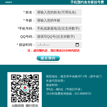
手机预约免专家挂号费
自助挂号
* 姓名：
* 年龄：
*手机号码：
QQ号码：
* 就诊时间：
注：成功预约后，我们将在20分钟内回访
医院地址：南京市中央路397-3号（原中央门
长途汽车站旁）
接诊时间：
早8点—晚9点（节假日不休）
24小时免费咨询热线：025-86896551