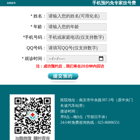
手机预约免专家挂号费
自助挂号
* 姓名：
* 年龄：
*手机号码：
QQ号码：
* 就诊时间：
注：成功预约后，我们将在20分钟内回访
医院地址：南京市中央路397-3号（原中央门
长途汽车站旁）
接诊时间：
早8点—晚9点（节假日不休）
24小时免费咨询热线：025-86896551