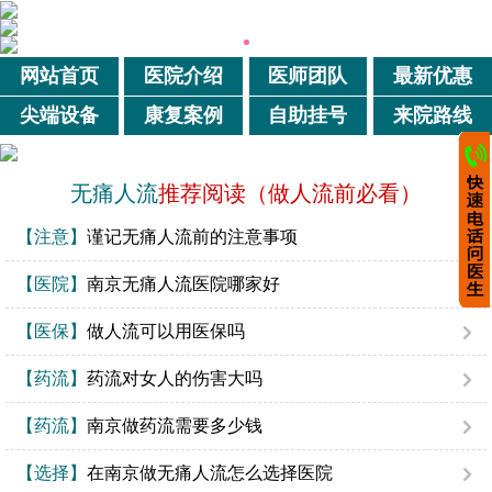
网站首页
医院介绍
医师团队
最新优惠
尖端设备
康复案例
自助挂号
来院路线
无痛人流
推荐阅读（做人流前必看）
【注意】
谨记无痛人流前的注意事项
【医院】
南京无痛人流医院哪家好
【医保】
做人流可以用医保吗
【药流】
药流对女人的伤害大吗
【药流】
南京做药流需要多少钱
【选择】
在南京做无痛人流怎么选择医院