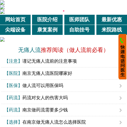
网站首页
医院介绍
医师团队
最新优惠
尖端设备
康复案例
自助挂号
来院路线
无痛人流
推荐阅读（做人流前必看）
【注意】
谨记无痛人流前的注意事项
【医院】
南京无痛人流医院哪家好
【医保】
做人流可以用医保吗
【药流】
药流对女人的伤害大吗
【药流】
南京做药流需要多少钱
【选择】
在南京做无痛人流怎么选择医院