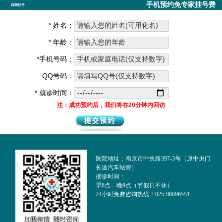
手机预约免专家挂号费
自助挂号
* 姓名：
* 年龄：
*手机号码：
QQ号码：
* 就诊时间：
注：成功预约后，我们将在20分钟内回访
医院地址：南京市中央路397-3号（原中央门
长途汽车站旁）
接诊时间：
早8点—晚9点（节假日不休）
24小时免费咨询热线：025-86896551