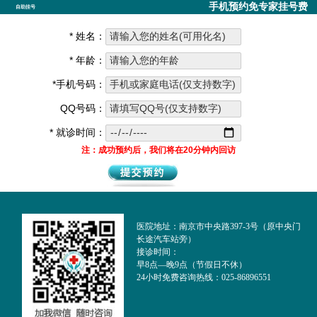
手机预约免专家挂号费
自助挂号
* 姓名：
* 年龄：
*手机号码：
QQ号码：
* 就诊时间：
注：成功预约后，我们将在20分钟内回访
医院地址：南京市中央路397-3号（原中央门
长途汽车站旁）
接诊时间：
早8点—晚9点（节假日不休）
24小时免费咨询热线：025-86896551