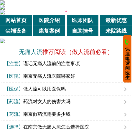
网站首页
医院介绍
医师团队
最新优惠
尖端设备
康复案例
自助挂号
来院路线
无痛人流
推荐阅读（做人流前必看）
【注意】
谨记无痛人流前的注意事项
【医院】
南京无痛人流医院哪家好
【医保】
做人流可以用医保吗
【药流】
药流对女人的伤害大吗
【药流】
南京做药流需要多少钱
【选择】
在南京做无痛人流怎么选择医院