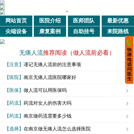
网站首页
医院介绍
医师团队
最新优惠
尖端设备
康复案例
自助挂号
来院路线
无痛人流
推荐阅读（做人流前必看）
【注意】
谨记无痛人流前的注意事项
【医院】
南京无痛人流医院哪家好
【医保】
做人流可以用医保吗
【药流】
药流对女人的伤害大吗
【药流】
南京做药流需要多少钱
【选择】
在南京做无痛人流怎么选择医院