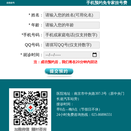
手机预约免专家挂号费
自助挂号
* 姓名：
* 年龄：
*手机号码：
QQ号码：
* 就诊时间：
注：成功预约后，我们将在20分钟内回访
医院地址：南京市中央路397-3号（原中央门
长途汽车站旁）
接诊时间：
早8点—晚9点（节假日不休）
24小时免费咨询热线：025-86896551