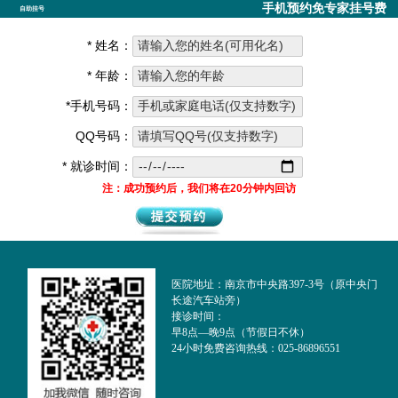
手机预约免专家挂号费
自助挂号
* 姓名：
* 年龄：
*手机号码：
QQ号码：
* 就诊时间：
注：成功预约后，我们将在20分钟内回访
医院地址：南京市中央路397-3号（原中央门
长途汽车站旁）
接诊时间：
早8点—晚9点（节假日不休）
24小时免费咨询热线：025-86896551