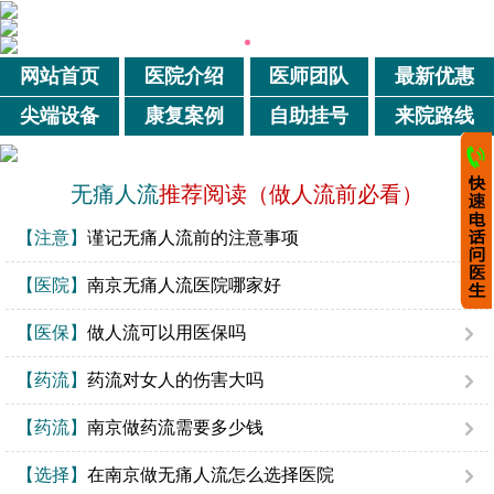
网站首页
医院介绍
医师团队
最新优惠
尖端设备
康复案例
自助挂号
来院路线
无痛人流
推荐阅读（做人流前必看）
【注意】
谨记无痛人流前的注意事项
【医院】
南京无痛人流医院哪家好
【医保】
做人流可以用医保吗
【药流】
药流对女人的伤害大吗
【药流】
南京做药流需要多少钱
【选择】
在南京做无痛人流怎么选择医院