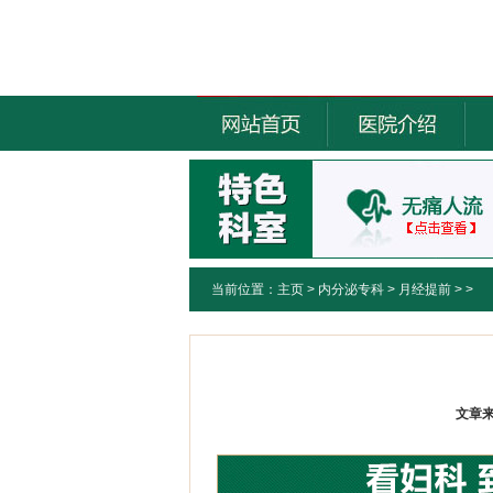
当前位置：
主页
>
内分泌专科
>
月经提前
> >
文章