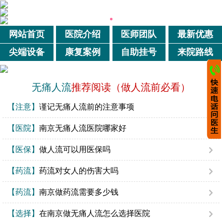
网站首页
医院介绍
医师团队
最新优惠
尖端设备
康复案例
自助挂号
来院路线
无痛人流
推荐阅读（做人流前必看）
【注意】
谨记无痛人流前的注意事项
【医院】
南京无痛人流医院哪家好
【医保】
做人流可以用医保吗
【药流】
药流对女人的伤害大吗
【药流】
南京做药流需要多少钱
【选择】
在南京做无痛人流怎么选择医院