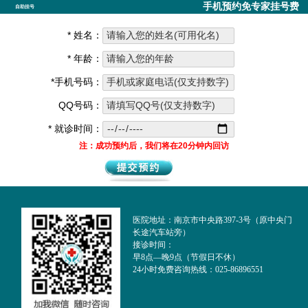
手机预约免专家挂号费
自助挂号
* 姓名：
* 年龄：
*手机号码：
QQ号码：
* 就诊时间：
注：成功预约后，我们将在20分钟内回访
医院地址：南京市中央路397-3号（原中央门
长途汽车站旁）
接诊时间：
早8点—晚9点（节假日不休）
24小时免费咨询热线：025-86896551