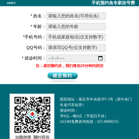
手机预约免专家挂号费
自助挂号
* 姓名：
* 年龄：
*手机号码：
QQ号码：
* 就诊时间：
注：成功预约后，我们将在20分钟内回访
医院地址：南京市中央路397-3号（原中央门
长途汽车站旁）
接诊时间：
早8点—晚9点（节假日不休）
24小时免费咨询热线：025-86896551