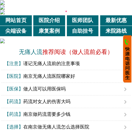
网站首页
医院介绍
医师团队
最新优惠
尖端设备
康复案例
自助挂号
来院路线
无痛人流
推荐阅读（做人流前必看）
【注意】
谨记无痛人流前的注意事项
【医院】
南京无痛人流医院哪家好
【医保】
做人流可以用医保吗
【药流】
药流对女人的伤害大吗
【药流】
南京做药流需要多少钱
【选择】
在南京做无痛人流怎么选择医院