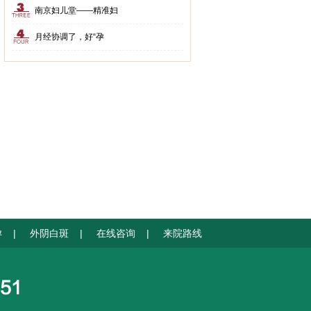
南京妇儿堂——精准妇
月经协调了，好“孕
孕
|
外阴白斑
|
在线咨询
|
来院路线