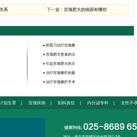
关系
下一篇：
宫颈肥大的病因有哪些
●
利普刀治疗宫颈糜
●
宫颈肥大患者的注
●
引起宫颈肥大的主
●
治疗宫颈糜烂的最
●
治疗宫颈糜烂手术
计划生育
|
宫颈疾病
|
妇科炎症
|
内分泌专科
|
女性不
地址：南京市鼓楼区中央路397-3号