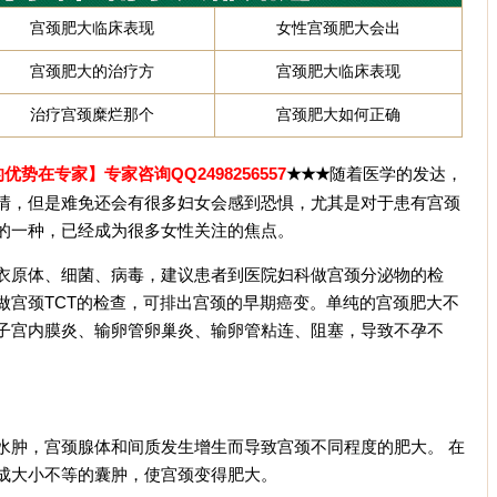
宫颈肥大临床表现
女性宫颈肥大会出
宫颈肥大的治疗方
宫颈肥大临床表现
治疗宫颈糜烂那个
宫颈肥大如何正确
的优势在专家】
专家咨询QQ2498256557
随着医学的发达，
★★★
情，但是难免还会有很多妇女会感到恐惧，尤其是对于患有宫颈
的一种，已经成为很多女性关注的焦点。
原体、细菌、病毒，建议患者到医院妇科做宫颈分泌物的检
做宫颈TCT的检查，可排出宫颈的早期癌变。单纯的宫颈肥大不
子宫内膜炎、输卵管卵巢炎、输卵管粘连、阻塞，导致不孕不
肿，宫颈腺体和间质发生增生而导致宫颈不同程度的肥大。 在
成大小不等的囊肿，使宫颈变得肥大。