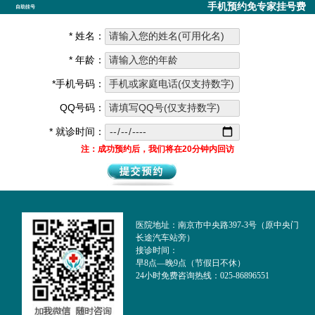
手机预约免专家挂号费
自助挂号
* 姓名：
* 年龄：
*手机号码：
QQ号码：
* 就诊时间：
注：成功预约后，我们将在20分钟内回访
医院地址：南京市中央路397-3号（原中央门
长途汽车站旁）
接诊时间：
早8点—晚9点（节假日不休）
24小时免费咨询热线：025-86896551