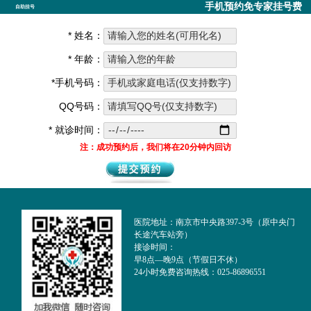
手机预约免专家挂号费
自助挂号
* 姓名：
* 年龄：
*手机号码：
QQ号码：
* 就诊时间：
注：成功预约后，我们将在20分钟内回访
医院地址：南京市中央路397-3号（原中央门
长途汽车站旁）
接诊时间：
早8点—晚9点（节假日不休）
24小时免费咨询热线：025-86896551