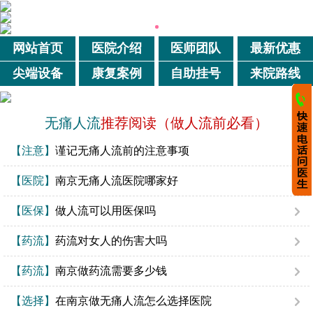
网站首页
医院介绍
医师团队
最新优惠
尖端设备
康复案例
自助挂号
来院路线
无痛人流
推荐阅读（做人流前必看）
【注意】
谨记无痛人流前的注意事项
【医院】
南京无痛人流医院哪家好
【医保】
做人流可以用医保吗
【药流】
药流对女人的伤害大吗
【药流】
南京做药流需要多少钱
【选择】
在南京做无痛人流怎么选择医院